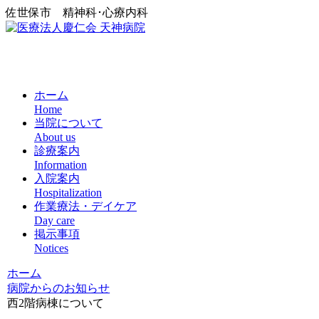
佐世保市 精神科･心療内科
ホーム
Home
当院について
About us
診療案内
Information
入院案内
Hospitalization
作業療法・デイケア
Day care
掲示事項
Notices
ホーム
病院からのお知らせ
西2階病棟について