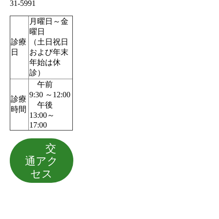
31-5991
月曜日～金
曜日
診療
（土日祝日
日
および年末
年始は休
診）
午前
9:30 ～12:00
診療
午後
時間
13:00～
17:00
交
通アク
セス